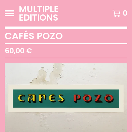
MULTIPLE
0
EDITIONS
CAFÉS POZO
60,00
€